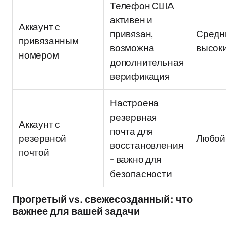
Телефон США
активен и
Аккаунт с
привязан,
Средн
привязанным
возможна
высок
номером
дополнительная
верификация
Настроена
резервная
Аккаунт с
почта для
резервной
Любой
восстановления
почтой
- важно для
безопасности
Прогретый vs. свежесозданный: что
важнее для вашей задачи