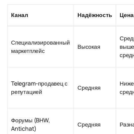
Канал
Надёжность
Цена
Сред
Специализированный
Высокая
выш
маркетплейс
сред
Telegram-продавец с
Ниж
Средняя
репутацией
сред
Форумы (BHW,
Средняя
Разн
Antichat)