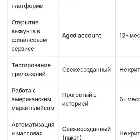
платформе
Открытие
аккаунта в
Aged account
12+ ме
финансовом
сервисе
Тестирование
Свежесозданный
Не кри
приложений
Работа с
Прогретый с
американским
6+ мес
историей
маркетплейсом
Автоматизация
Свежесозданный
и массовая
Не кри
(пакет)