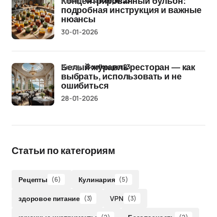
Автор:
Goalkeeper23
Концентрированный бульон:
подробная инструкция и важные
нюансы
30-01-2026
Автор:
Goalkeeper23
Белый журавль ресторан — как
выбрать, использовать и не
ошибиться
28-01-2026
Статьи по категориям
Рецепты
(6)
Кулинария
(5)
здоровое питание
(3)
VPN
(3)