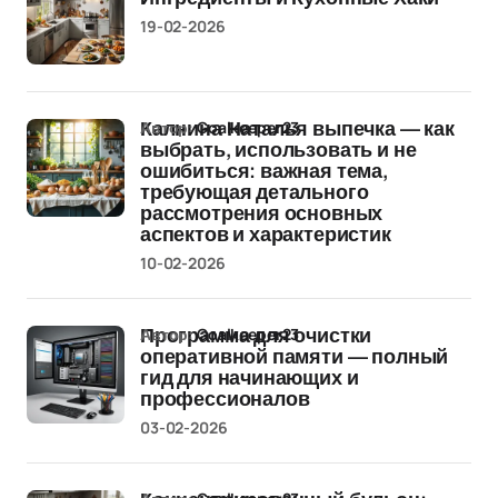
19-02-2026
Автор:
Goalkeeper23
Калнина Наталья выпечка — как
выбрать, использовать и не
ошибиться: важная тема,
требующая детального
рассмотрения основных
аспектов и характеристик
10-02-2026
Автор:
Goalkeeper23
Программа для очистки
оперативной памяти — полный
гид для начинающих и
профессионалов
03-02-2026