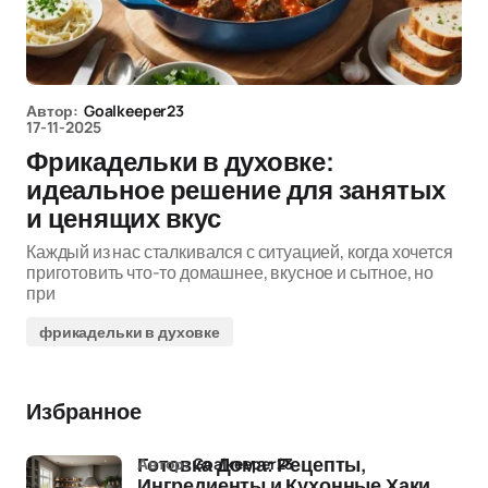
Автор:
Goalkeeper23
17-11-2025
Фрикадельки в духовке:
идеальное решение для занятых
и ценящих вкус
Каждый из нас сталкивался с ситуацией, когда хочется
приготовить что-то домашнее, вкусное и сытное, но
при
фрикадельки в духовке
Избранное
Автор:
Goalkeeper23
Готовка Дома: Рецепты,
Ингредиенты и Кухонные Хаки